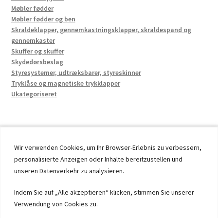
Møbler fødder
Møbler fødder og ben
Skraldeklapper, gennemkastningsklapper, skraldespand og
gennemkaster
Skuffer og skuffer
Skydedørsbeslag
Styresystemer, udtræksbarer, styreskinner
Tryklåse og magnetiske trykklapper
Ukategoriseret
Wir verwenden Cookies, um Ihr Browser-Erlebnis zu verbessern,
personalisierte Anzeigen oder Inhalte bereitzustellen und
© 2026 by UMAXO Germany, member of the ERUON Group.
unseren Datenverkehr zu analysieren.
High quality Fittings, mechanical Components and
Fasteners
Indem Sie auf „Alle akzeptieren“ klicken, stimmen Sie unserer
Verwendung von Cookies zu.