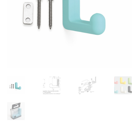
Min konto
Skibsfart
Træk dig ud af kontrakten
Tryk
Vores partnere