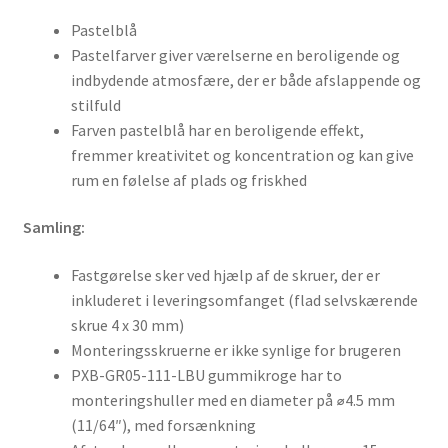
Pastelblå
Pastelfarver giver værelserne en beroligende og
indbydende atmosfære, der er både afslappende og
stilfuld
Farven pastelblå har en beroligende effekt,
fremmer kreativitet og koncentration og kan give
rum en følelse af plads og friskhed
Samling:
Fastgørelse sker ved hjælp af de skruer, der er
inkluderet i leveringsomfanget (flad selvskærende
skrue 4 x 30 mm)
Monteringsskruerne er ikke synlige for brugeren
PXB-GR05-111-LBU gummikroge har to
monteringshuller med en diameter på ⌀4.5 mm
(11/64″), med forsænkning