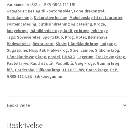
Varenummer (SKU):
L.PXB-GR05-111-LBU
vægmontering,
Kategorier:
Beslag til kontormøbler
,
Forældrekontrol
,
lavet
Borddækning
,
Dekorative beslag
,
Møbelbeslag til restauranter,
af
systemcatering, butiksindretning og catering
,
Kroge,
massivt
knagekroge, håndklædekroge, kraftige kroge, rebkroge
rustfrit
Tags:
Soveværelse
,
Sportsklub
,
Krog
,
Hotel
,
Børnehave
,
stål,
Badeværelse
,
Restaurant
,
Skole
,
Håndklæde krog
,
Indgang
,
Sugatsune
,
Hospital
,
Frakkekrog
,
Stue
,
Lampe
,
Silikone krog
,
bæreevne:
Håndklæde væg krog
,
pastel
,
UMAXO
,
Legerum
,
Frakke vægkrog
,
10
Pastelfarve
,
Rustfrit stål
,
Pastelblå
,
Væg kroge
,
Gummi krog
,
kg,
blå
,
Garderobe
,
Silikone krog
,
110-033-285
,
Børns kroge
,
PXB-
overflade:
GR05-111-LBU
,
Silikonegummi
pastelblå,
PXB-
GR05-
111-
Beskrivelse
LBU.
Gummikroge
Beskrivelse
til
børnehave,