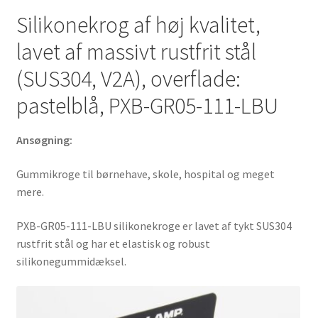
skole,
Silikonekrog af høj kvalitet,
hospital
lavet af massivt rustfrit stål
og
meget
(SUS304, V2A), overflade:
mere,
pastelblå, PXB-GR05-111-LBU
af
Sugatsune
Ansøgning:
/
LAMP®
Gummikroge til børnehave, skole, hospital og meget
(Japan)
mere.
antal
PXB-GR05-111-LBU silikonekroge er lavet af tykt SUS304
rustfrit stål og har et elastisk og robust
silikonegummidæksel.