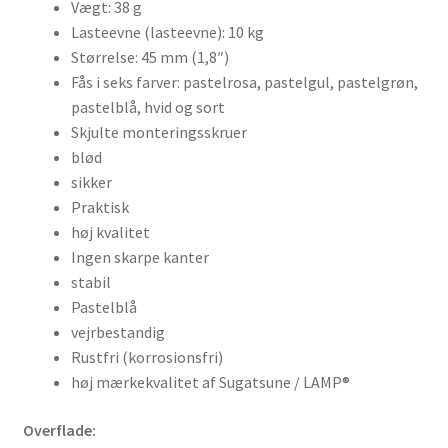
Vægt: 38 g
Lasteevne (lasteevne): 10 kg
Størrelse: 45 mm (1,8″)
Fås i seks farver: pastelrosa, pastelgul, pastelgrøn,
pastelblå, hvid og sort
Skjulte monteringsskruer
blød
sikker
Praktisk
høj kvalitet
Ingen skarpe kanter
stabil
Pastelblå
vejrbestandig
Rustfri (korrosionsfri)
høj mærkekvalitet af Sugatsune / LAMP®
Overflade: