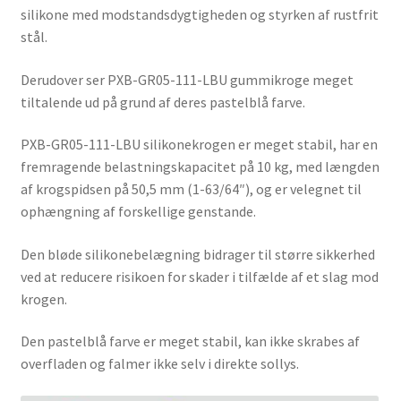
silikone med modstandsdygtigheden og styrken af rustfrit
stål.
Derudover ser PXB-GR05-111-LBU gummikroge meget
tiltalende ud på grund af deres pastelblå farve.
PXB-GR05-111-LBU silikonekrogen er meget stabil, har en
fremragende belastningskapacitet på 10 kg, med længden
af krogspidsen på 50,5 mm (1-63/64″), og er velegnet til
ophængning af forskellige genstande.
Den bløde silikonebelægning bidrager til større sikkerhed
ved at reducere risikoen for skader i tilfælde af et slag mod
krogen.
Den pastelblå farve er meget stabil, kan ikke skrabes af
overfladen og falmer ikke selv i direkte sollys.