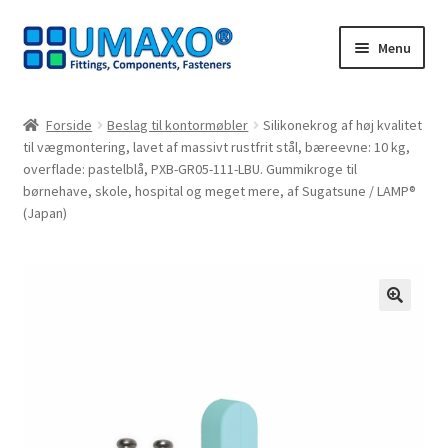
Spring
Spring
Menu
til
til
navigation
indhold
Forside
Forside
Beslag til kontormøbler
Silikonekrog af høj kvalitet
til vægmontering, lavet af massivt rustfrit stål, bæreevne: 10 kg,
Afbestillingsregler
overflade: pastelblå, PXB-GR05-111-LBU. Gummikroge til
børnehave, skole, hospital og meget mere, af Sugatsune / LAMP®
AGB
(Japan)
Databeskyttelse
Indkøbskurv
🔍
Kasseapparat
Kontakt