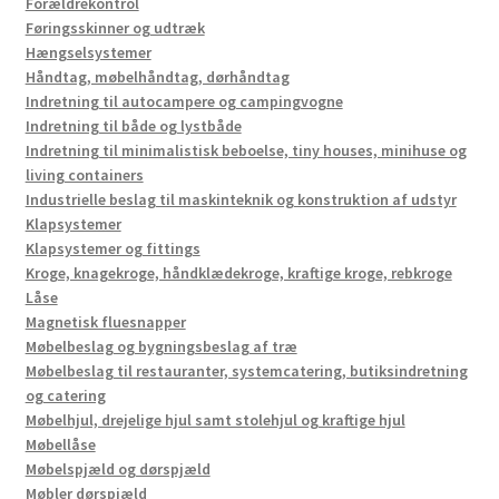
Forældrekontrol
Føringsskinner og udtræk
Hængselsystemer
Håndtag, møbelhåndtag, dørhåndtag
Indretning til autocampere og campingvogne
Indretning til både og lystbåde
Indretning til minimalistisk beboelse, tiny houses, minihuse og
living containers
Industrielle beslag til maskinteknik og konstruktion af udstyr
Klapsystemer
Klapsystemer og fittings
Kroge, knagekroge, håndklædekroge, kraftige kroge, rebkroge
Låse
Magnetisk fluesnapper
Møbelbeslag og bygningsbeslag af træ
Møbelbeslag til restauranter, systemcatering, butiksindretning
og catering
Møbelhjul, drejelige hjul samt stolehjul og kraftige hjul
Møbellåse
Møbelspjæld og dørspjæld
Møbler dørspjæld