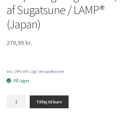
af Sugatsune / LAMP®
(Japan)
279,99
kr.
incl. 19% VAT
zzgl.
Versandkosten
På lager
Silikonekrog
Tilføj til kurv
af
høj
kvalitet
til