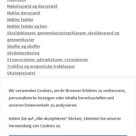
Møbelspjæld og dørspjæld
Møbler dørspjæld
Møbler fødder
Møbler fødder og ben
Skraldeklapper, gennemkastningsklapper, skraldespand og
gennemkaster
Skuffer og skuffer
Skydedørsbeslag
Styresystemer, udtræksbarer, styreskinner
Tryklåse og magnetiske trykklapper
Ukategoriseret
Wir verwenden Cookies, um Ihr Browser-Erlebnis zu verbessern,
personalisierte Anzeigen oder Inhalte bereitzustellen und
unseren Datenverkehr zu analysieren.
© 2026 by UMAXO Germany, member of the ERUON Group.
Indem Sie auf „Alle akzeptieren“ klicken, stimmen Sie unserer
High quality Fittings, mechanical Components and
Verwendung von Cookies zu.
Fasteners