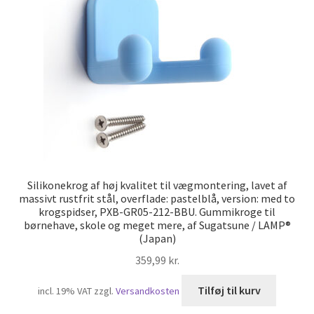
Min konto
Skibsfart
Træk dig ud af kontrakten
Tryk
Vores partnere
Silikonekrog af høj kvalitet til vægmontering, lavet af
massivt rustfrit stål, overflade: pastelblå, version: med to
krogspidser, PXB-GR05-212-BBU. Gummikroge til
børnehave, skole og meget mere, af Sugatsune / LAMP®
(Japan)
359,99
kr.
Tilføj til kurv
incl. 19% VAT
zzgl.
Versandkosten