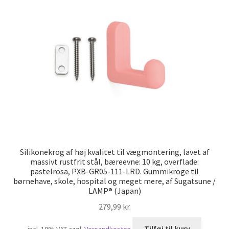
Silikonekrog af høj kvalitet til vægmontering, lavet af
massivt rustfrit stål, bæreevne: 10 kg, overflade:
pastelrosa, PXB-GR05-111-LRD. Gummikroge til
børnehave, skole, hospital og meget mere, af Sugatsune /
LAMP® (Japan)
279,99
kr.
Tilføj til kurv
incl. 19% VAT
zzgl.
Versandkosten