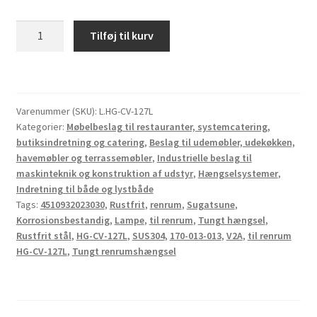
Tungt
Tilføj til kurv
hængsel,
til
renrum,
lavet
Varenummer (SKU):
L.HG-CV-127L
af
Kategorier:
Møbelbeslag til restauranter, systemcatering,
korrosionsbestandigt
butiksindretning og catering
,
Beslag til udemøbler, udekøkken,
rustfrit
havemøbler og terrassemøbler
,
Industrielle beslag til
stål
maskinteknik og konstruktion af udstyr
,
Hængselsystemer
,
SUS304
Indretning til både og lystbåde
(V2A),
Tags:
4510932023030
,
Rustfrit
,
renrum
,
Sugatsune
,
Korrosionsbestandig
,
Lampe
,
til renrum
,
Tungt hængsel
,
HG-
Rustfrit stål
,
HG-CV-127L
,
SUS304
,
170-013-013
,
V2A
,
til renrum
CV-
HG-CV-127L
,
Tungt renrumshængsel
127L,
af
Sugatsune
/