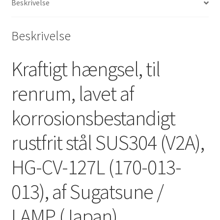
Beskrivelse
LAMP
(Japan)
antal
Beskrivelse
Kraftigt hængsel, til
renrum, lavet af
korrosionsbestandigt
rustfrit stål SUS304 (V2A),
HG-CV-127L (170-013-
013), af Sugatsune /
LAMP (Japan)