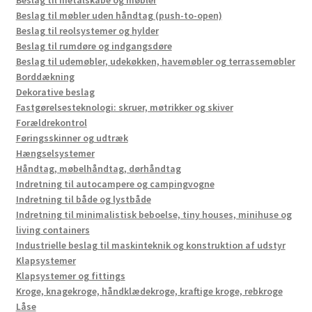
Beslag til metalskabe og møbler
Beslag til møbler uden håndtag (push-to-open)
Beslag til reolsystemer og hylder
Beslag til rumdøre og indgangsdøre
Beslag til udemøbler, udekøkken, havemøbler og terrassemøbler
Borddækning
Dekorative beslag
Fastgørelsesteknologi: skruer, møtrikker og skiver
Forældrekontrol
Føringsskinner og udtræk
Hængselsystemer
Håndtag, møbelhåndtag, dørhåndtag
Indretning til autocampere og campingvogne
Indretning til både og lystbåde
Indretning til minimalistisk beboelse, tiny houses, minihuse og
living containers
Industrielle beslag til maskinteknik og konstruktion af udstyr
Klapsystemer
Klapsystemer og fittings
Kroge, knagekroge, håndklædekroge, kraftige kroge, rebkroge
Låse