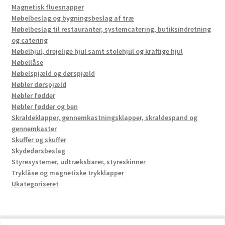
Magnetisk fluesnapper
Møbelbeslag og bygningsbeslag af træ
Møbelbeslag til restauranter, systemcatering, butiksindretning
og catering
Møbelhjul, drejelige hjul samt stolehjul og kraftige hjul
Møbellåse
Møbelspjæld og dørspjæld
Møbler dørspjæld
Møbler fødder
Møbler fødder og ben
Skraldeklapper, gennemkastningsklapper, skraldespand og
gennemkaster
Skuffer og skuffer
Skydedørsbeslag
Styresystemer, udtræksbarer, styreskinner
Tryklåse og magnetiske trykklapper
Ukategoriseret