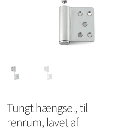
Min konto
Skibsfart
Træk dig ud af kontrakten
Tryk
Vores partnere
Tungt hængsel, til
renrum, lavet af