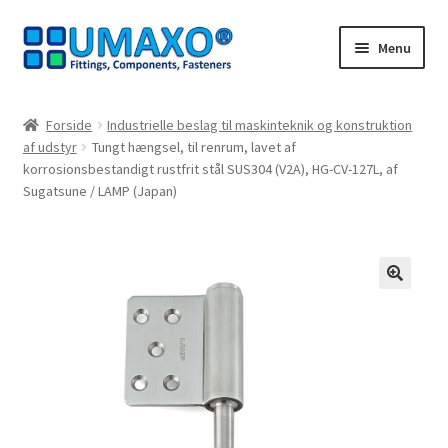
Spring
Spring
Menu
til
til
navigation
indhold
Forside
Forside
Industrielle beslag til maskinteknik og konstruktion
af udstyr
Tungt hængsel, til renrum, lavet af
Afbestillingsregler
korrosionsbestandigt rustfrit stål SUS304 (V2A), HG-CV-127L, af
Sugatsune / LAMP (Japan)
AGB
Databeskyttelse
🔍
Indkøbskurv
Kasseapparat
Kontakt