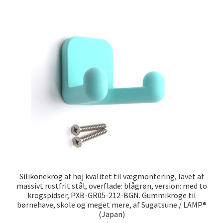
Silikonekrog af høj kvalitet til vægmontering, lavet af
massivt rustfrit stål, overflade: blågrøn, version: med to
krogspidser, PXB-GR05-212-BGN. Gummikroge til
børnehave, skole og meget mere, af Sugatsune / LAMP®
(Japan)