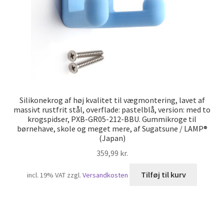
Silikonekrog af høj kvalitet til vægmontering, lavet af
massivt rustfrit stål, overflade: pastelblå, version: med to
krogspidser, PXB-GR05-212-BBU. Gummikroge til
børnehave, skole og meget mere, af Sugatsune / LAMP®
(Japan)
359,99
kr.
Tilføj til kurv
incl. 19% VAT
zzgl.
Versandkosten