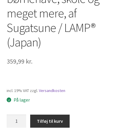
meget mere, af
Sugatsune / LAMP®
(Japan)
359,99
kr.
incl. 19% VAT
zzgl.
Versandkosten
På lager
Silikonekrog
Tilføj til kurv
af