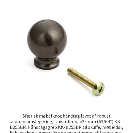
Sfærisk møbelknophåndtag lavet af robust
aluminiumslegering, finish: brun, ⌀25 mm (63/64″) KK-
B25SBR. Håndtagsgreb KK-B25SBR til skuffe, møbeldør,
køkkenskab, kontorskab og meget mere, af Sugatsune /