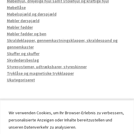
Møbelhjul, drejelige hjul samt stolehjul og kraftige hjul
Møbellåse
Møbelspjæld og dørspjæld
Møbler dørspjæld
Møbler fødder
Møbler fødder og ben
Skraldeklapper, gennemkastningsklapper, skraldespand og
gennemkaster
Skuffer og skuffer
Skydedørsbeslag
Styresystemer, udtræksbarer, styreskinner
Tryklåse og magnetiske trykklapper
Ukategoriseret
Wir verwenden Cookies, um Ihr Browser-Erlebnis zu verbessern,
personalisierte Anzeigen oder Inhalte bereitzustellen und
© 2026 by UMAXO Germany, member of the ERUON Group.
unseren Datenverkehr zu analysieren.
High quality Fittings, mechanical Components and