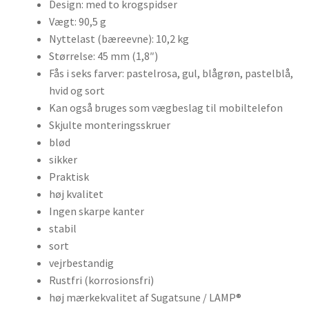
Design: med to krogspidser
Vægt: 90,5 g
Nyttelast (bæreevne): 10,2 kg
Størrelse: 45 mm (1,8″)
Fås i seks farver: pastelrosa, gul, blågrøn, pastelblå,
hvid og sort
Kan også bruges som vægbeslag til mobiltelefon
Skjulte monteringsskruer
blød
sikker
Praktisk
høj kvalitet
Ingen skarpe kanter
stabil
sort
vejrbestandig
Rustfri (korrosionsfri)
høj mærkekvalitet af Sugatsune / LAMP®