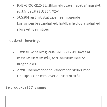
PXB-GR05-212-BL silikonekroge er lavet af massivt
rustfrit stål (SUS304, V2A)
SUS304 rustfrit stål giver fremragende
korrosionsbestandighed, holdbarhed og alsidighed
i forskellige miljøer
Inkluderet i leveringen:
1 stk silikone krog PXB-GR05-212-BL lavet af
massivt rustfrit stål, sort, version: med to
krogspidser
2 stk. fladhovedede selvskærende skruer med
Phillips 4 x 32 mm lavet af rustfrit stål
Se produkt i 360° visning: