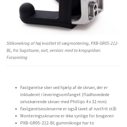
Silikonekrog af høj kvalitet til vægmontering, PXB-GR05-212-
BL, fra Sugatsune, sort, version: med to krogspidser.
Forsamling
Fastgørelse sker ved hjælp af de skruer, der er
inkluderet i leveringsomfanget (fladhovedede
selvskærende skruer med Phillips 4 x 32 mm)
Fastgørelsesskruerne er også lavet af rustfrit stål
Monteringsskruerne er ikke synlige for brugeren
PXB-GR05-212-BL gummikroge har to