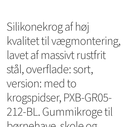
Silikonekrog af høj
kvalitet til vægmontering,
lavet af massivt rustfrit
stål, overflade: sort,
version: med to
krogspidser, PXB-GR05-
212-BL. Gummikroge til
børnehave, skole og