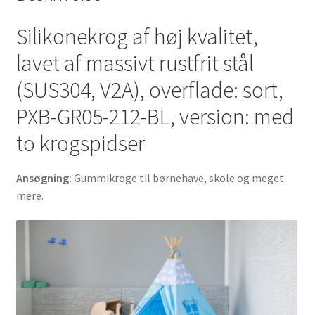
BL.
Gummikroge
Silikonekrog af høj kvalitet,
til
lavet af massivt rustfrit stål
børnehave,
skole
(SUS304, V2A), overflade: sort,
og
PXB-GR05-212-BL, version: med
meget
mere,
to krogspidser
af
Sugatsune
Ansøgning:
Gummikroge til børnehave, skole og meget
/
mere.
LAMP®
(Japan)
antal