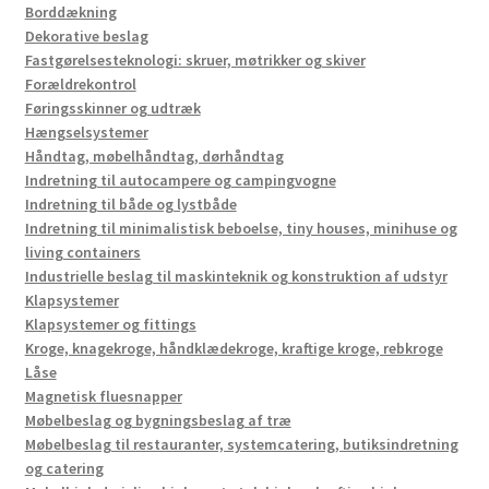
Borddækning
Dekorative beslag
Fastgørelsesteknologi: skruer, møtrikker og skiver
Forældrekontrol
Føringsskinner og udtræk
Hængselsystemer
Håndtag, møbelhåndtag, dørhåndtag
Indretning til autocampere og campingvogne
Indretning til både og lystbåde
Indretning til minimalistisk beboelse, tiny houses, minihuse og
living containers
Industrielle beslag til maskinteknik og konstruktion af udstyr
Klapsystemer
Klapsystemer og fittings
Kroge, knagekroge, håndklædekroge, kraftige kroge, rebkroge
Låse
Magnetisk fluesnapper
Møbelbeslag og bygningsbeslag af træ
Møbelbeslag til restauranter, systemcatering, butiksindretning
og catering