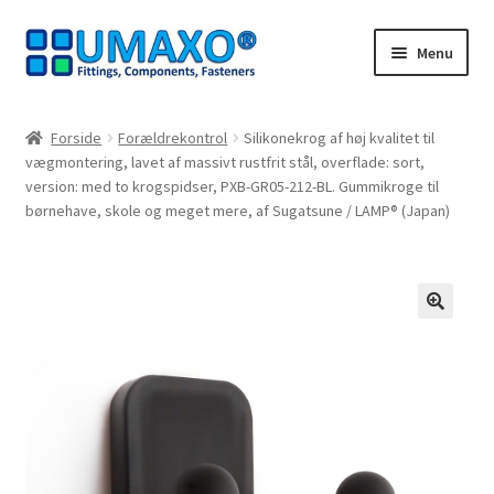
Spring
Spring
Menu
til
til
navigation
indhold
Forside
Forside
Forældrekontrol
Silikonekrog af høj kvalitet til
vægmontering, lavet af massivt rustfrit stål, overflade: sort,
Afbestillingsregler
version: med to krogspidser, PXB-GR05-212-BL. Gummikroge til
børnehave, skole og meget mere, af Sugatsune / LAMP® (Japan)
AGB
Databeskyttelse
🔍
Indkøbskurv
Kasseapparat
Kontakt