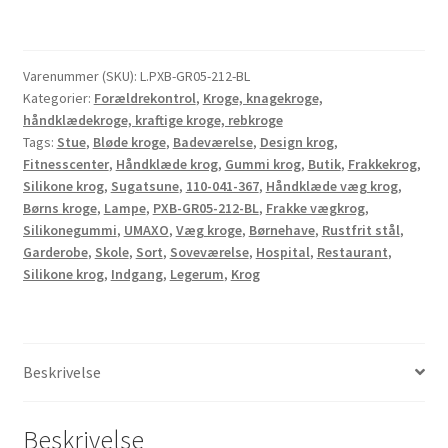
høj
kvalitet
til
Varenummer (SKU):
L.PXB-GR05-212-BL
vægmontering,
Kategorier:
Forældrekontrol
,
Kroge, knagekroge,
lavet
håndklædekroge, kraftige kroge, rebkroge
af
Tags:
Stue
,
Bløde kroge
,
Badeværelse
,
Design krog
,
massivt
Fitnesscenter
,
Håndklæde krog
,
Gummi krog
,
Butik
,
Frakkekrog
,
rustfrit
Silikone krog
,
Sugatsune
,
110-041-367
,
Håndklæde væg krog
,
stål,
Børns kroge
,
Lampe
,
PXB-GR05-212-BL
,
Frakke vægkrog
,
Silikonegummi
,
UMAXO
,
Væg kroge
,
Børnehave
,
Rustfrit stål
,
overflade:
Garderobe
,
Skole
,
Sort
,
Soveværelse
,
Hospital
,
Restaurant
,
sort,
Silikone krog
,
Indgang
,
Legerum
,
Krog
version:
med
to
krogspidser,
Beskrivelse
PXB-
GR05-
212-
Beskrivelse