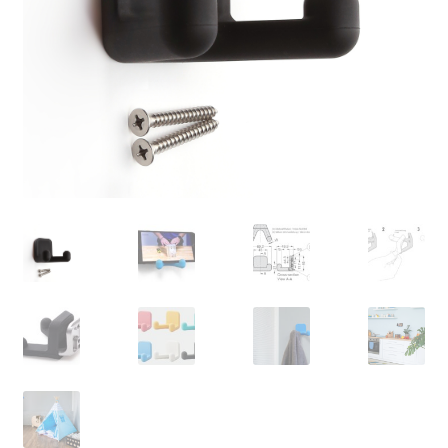
Min konto
Skibsfart
Træk dig ud af kontrakten
Tryk
Vores partnere