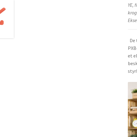
YE, 
krog
Ekse
De t
PXB-
et e
besk
styr