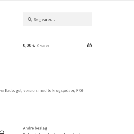
Søg
Søg
efter:
0,00
€
0 varer
overflade: gul, version: med to krogspidser, PXB-
et
Andre beslag