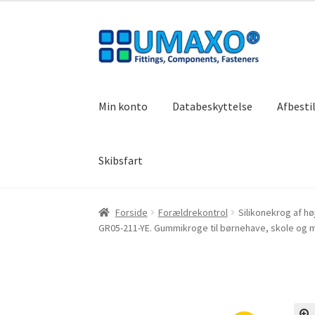
Spring
Spring
til
til
navigation
indhold
Min konto
Databeskyttelse
Afbesti
Skibsfart
Forside
Afbestillingsregler
AGB
Databeskytte
Forside
Forældrekontrol
Silikonekrog af hø
GR05-211-YE. Gummikroge til børnehave, skole og 
Træk dig ud af kontrakten
Tryk
Vores partne