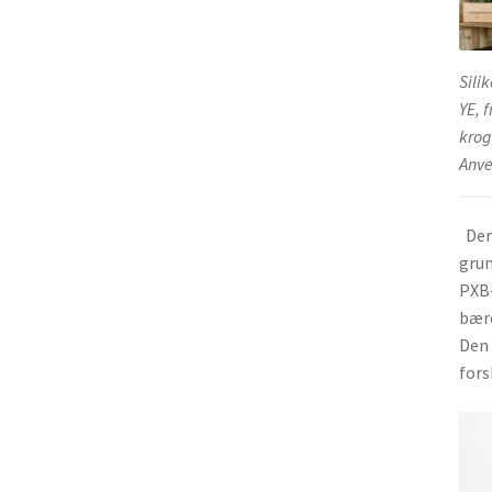
Sili
YE, 
krog
Anve
Deru
grun
PXB-
bære
Den 
fors