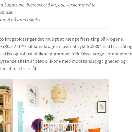
fra Sugatsune, bæreevne: 8 kg, gul, version: med to
spidser.
mpel på brug i skoler
o krogspidser gør det muligt at hænge flere ting på krogene.
GR05-211-YE silikonekroge er lavet af tykt SUS304 rustfrit stål o
lastisk og robust silikonegummibetræk. Disse kroge kombinerer 
yttende effekt af blød silikone med modstandsdygtigheden og
ken af rustfrit stål.