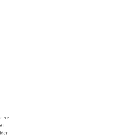
ucere
ter
ider