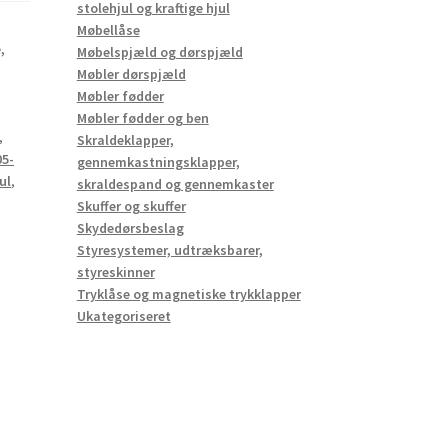
stolehjul og kraftige hjul
Møbellåse
,
Møbelspjæld og dørspjæld
Møbler dørspjæld
Møbler fødder
,
Møbler fødder og ben
,
Skraldeklapper,
5-
gennemkastningsklapper,
ul
,
skraldespand og gennemkaster
,
Skuffer og skuffer
Skydedørsbeslag
Styresystemer, udtræksbarer,
styreskinner
Tryklåse og magnetiske trykklapper
Ukategoriseret