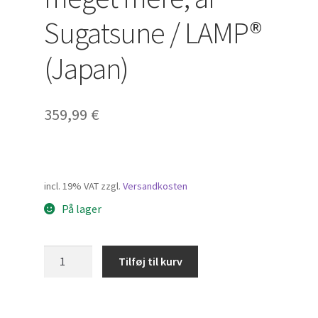
Sugatsune / LAMP®
(Japan)
359,99
€
incl. 19% VAT
zzgl.
Versandkosten
På lager
Silikonekrog
Tilføj til kurv
af
høj
kvalitet