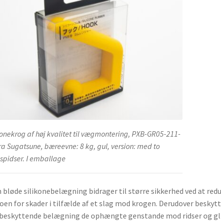
konekrog af høj kvalitet til vægmontering, PXB-GR05-211-
fra Sugatsune, bæreevne: 8 kg, gul, version: med to
spidser. I emballage
bløde silikonebelægning bidrager til større sikkerhed ved at red
koen for skader i tilfælde af et slag mod krogen. Derudover beskyt
beskyttende belægning de ophængte genstande mod ridser og gl