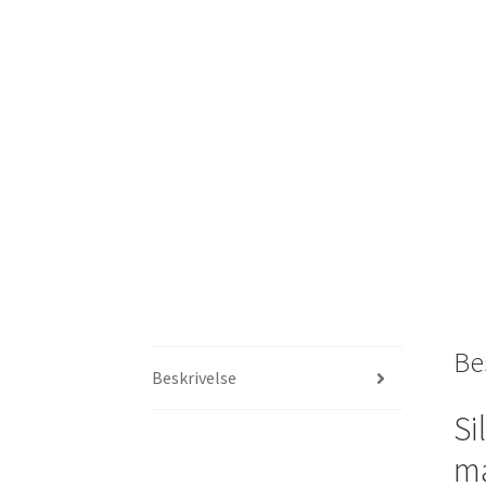
Be
Beskrivelse
Si
ma