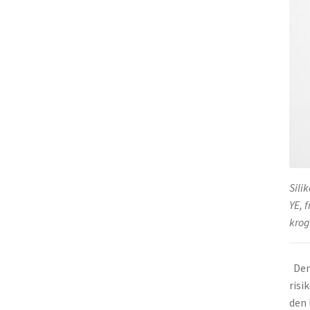
Sili
YE, 
krog
Den 
risi
den 