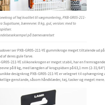
konekrog af høj kvalitet til vægmontering, PXB-GR05-211-
fra Sugatsune, bæreevne: 8 kg, gul, version: med to
spidser.
ndelseseksempel på børneværelset
dover ser PXB-GR05-211-YE gummikroge meget tiltalende ud på
d af deres gule farve.
GR05-211-YE silikonekrogen er meget stabil, har en fremragend
evne på 8 kg, med længden af krogspidsen på 63,1 mm (2-31/64″
unikke designkrog PXB-GR05-211-YE er velegnet til ophængning 
kellige genstande, såsom håndklæder, tøj, tasker og meget mere.