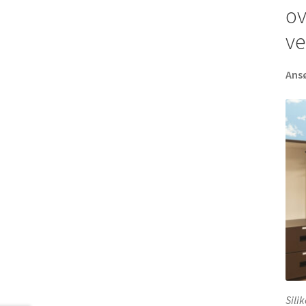
ov
ve
Ans
Sili