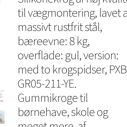
til vægmontering, lavet a
massivt rustfrit stål,
bæreevne: 8 kg,
overflade: gul, version:
med to krogspidser, PXB
GR05-211-YE.
Gummikroge til
børnehave, skole og
meget mere, af