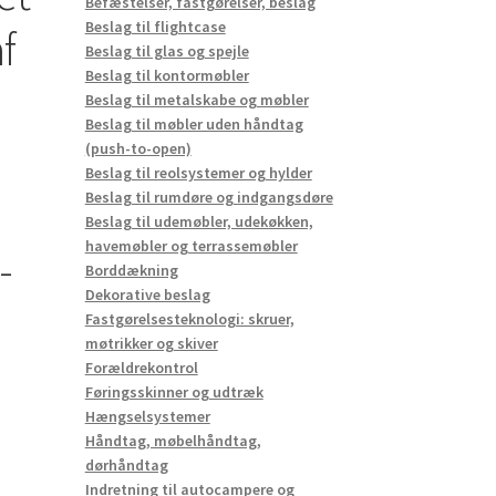
Befæstelser, fastgørelser, beslag
Beslag til flightcase
f
Beslag til glas og spejle
Beslag til kontormøbler
Beslag til metalskabe og møbler
Beslag til møbler uden håndtag
(push-to-open)
Beslag til reolsystemer og hylder
Beslag til rumdøre og indgangsdøre
Beslag til udemøbler, udekøkken,
havemøbler og terrassemøbler
-
Borddækning
Dekorative beslag
Fastgørelsesteknologi: skruer,
møtrikker og skiver
Forældrekontrol
Føringsskinner og udtræk
Hængselsystemer
Håndtag, møbelhåndtag,
dørhåndtag
Indretning til autocampere og