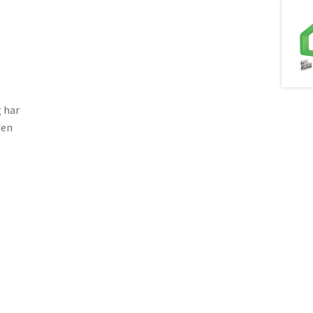
g har
den