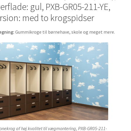
211-
erflade: gul, PXB-GR05-211-YE,
YE.
rsion: med to krogspidser
Gummikroge
til
øgning:
Gummikroge til børnehave, skole og meget mere.
børnehave,
skole
og
meget
mere,
af
Sugatsune
/
LAMP®
(Japan)
antal
konekrog af høj kvalitet til vægmontering, PXB-GR05-211-