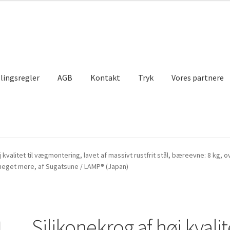
llingsregler
AGB
Kontakt
Tryk
Vores partnere
lse
Indkøbskurv
Kasseapparat
Kontakt
Min konto
Skibsfart
j kvalitet til vægmontering, lavet af massivt rustfrit stål, bæreevne: 8 kg, 
meget mere, af Sugatsune / LAMP® (Japan)
re
Silikonekrog af høj kvalit