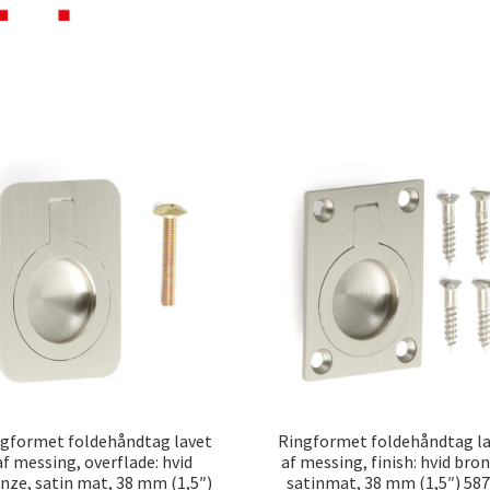
gformet foldehåndtag lavet
Ringformet foldehåndtag l
af messing, overflade: hvid
af messing, finish: hvid bro
nze, satin mat, 38 mm (1,5″)
satinmat, 38 mm (1,5″) 58