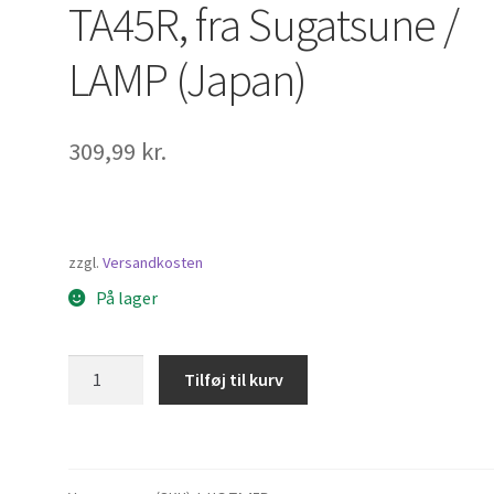
TA45R, fra Sugatsune /
LAMP (Japan)
309,99
kr.
zzgl.
Versandkosten
På lager
Momenthængsel
Tilføj til kurv
HG-
TA45R,
fra
Sugatsune