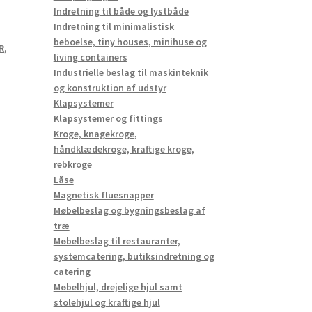
Indretning til både og lystbåde
Indretning til minimalistisk
beboelse, tiny houses, minihuse og
R
,
living containers
Industrielle beslag til maskinteknik
og konstruktion af udstyr
Klapsystemer
Klapsystemer og fittings
Kroge, knagekroge,
håndklædekroge, kraftige kroge,
rebkroge
Låse
Magnetisk fluesnapper
Møbelbeslag og bygningsbeslag af
træ
Møbelbeslag til restauranter,
systemcatering, butiksindretning og
catering
Møbelhjul, drejelige hjul samt
stolehjul og kraftige hjul