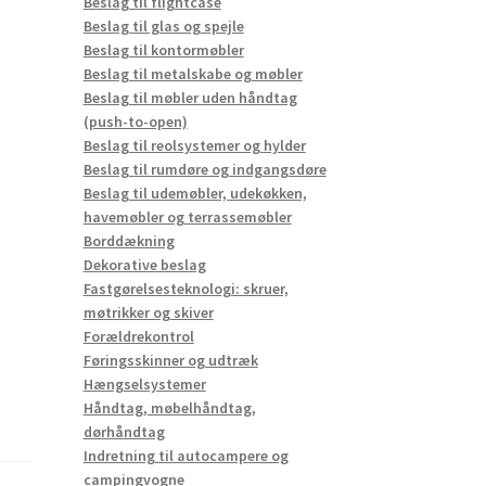
Beslag til flightcase
Beslag til glas og spejle
Beslag til kontormøbler
Beslag til metalskabe og møbler
Beslag til møbler uden håndtag
(push-to-open)
Beslag til reolsystemer og hylder
Beslag til rumdøre og indgangsdøre
Beslag til udemøbler, udekøkken,
havemøbler og terrassemøbler
Borddækning
Dekorative beslag
Fastgørelsesteknologi: skruer,
møtrikker og skiver
Forældrekontrol
Føringsskinner og udtræk
Hængselsystemer
Håndtag, møbelhåndtag,
dørhåndtag
Indretning til autocampere og
campingvogne