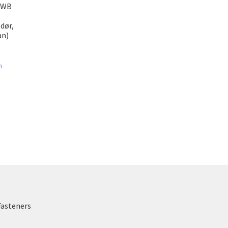
0WB
dør,
an)
n
Fasteners