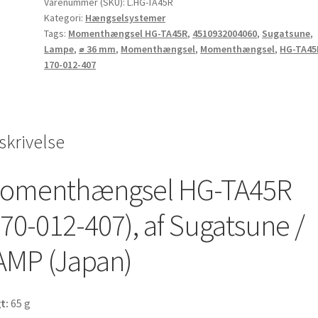
Varenummer (SKU):
L.HG-TA45R
/
Kategori:
Hængselsystemer
LAMP
Tags:
Momenthængsel HG-TA45R
,
4510932004060
,
Sugatsune
,
(Japan)
Lampe
,
⌀ 36 mm
,
Momenthængsel
,
Momenthængsel
,
HG-TA45
antal
170-012-407
skrivelse
omenthængsel HG-TA45R
170-012-407), af Sugatsune /
AMP (Japan)
t:
65 g