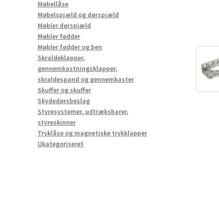
Møbellåse
Møbelspjæld og dørspjæld
Møbler dørspjæld
Møbler fødder
Møbler fødder og ben
Skraldeklapper,
gennemkastningsklapper,
skraldespand og gennemkaster
Skuffer og skuffer
Skydedørsbeslag
Styresystemer, udtræksbarer,
styreskinner
Tryklåse og magnetiske trykklapper
Ukategoriseret