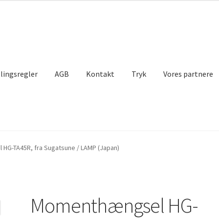
llingsregler
AGB
Kontakt
Tryk
Vores partnere
lse
Indkøbskurv
Kasseapparat
Kontakt
Min konto
Skibsfart
HG-TA45R, fra Sugatsune / LAMP (Japan)
re
Momenthængsel HG-