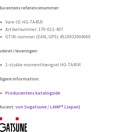
ducentens referencenummer
:
Vare-ID: HG-TA45R
Artikelnummer: 170-012-407
GTIN-nummer (EAN, UPS): 4510932004060
uderet i leveringen:
1-stykke momenthængsel HG-TA45R
ligere information:
Producentens katalogside
ducent:
von Sugatsune / LAMP® (Japan)