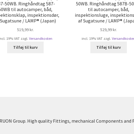
87-50WB. Ringhåndtag 587-
50WB. Ringhåndtag 587B-5
50WB til autocamper, båd,
til autocamper, båd,
pektionsklap, inspektionsdør,
inspektionsluge, inspektions
 Sugatsune / LAMP® (Japan)
af Sugatsune / LAMP® (Jap
519,99
kr.
529,99
kr.
incl. 19% VAT
zzgl.
Versandkosten
incl. 19% VAT
zzgl.
Versandkoste
Tilføj til kurv
Tilføj til kurv
UON Group. High quality Fittings, mechanical Components and 