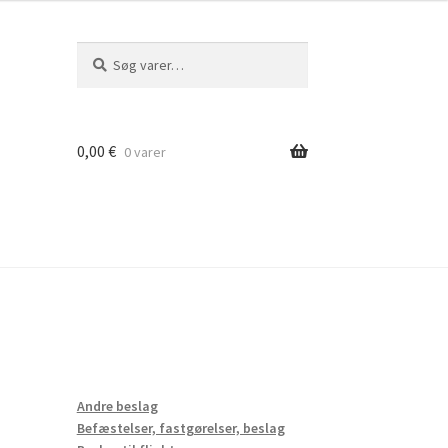
Søg
Søg
efter:
0,00
€
0 varer
Andre beslag
Befæstelser, fastgørelser, beslag