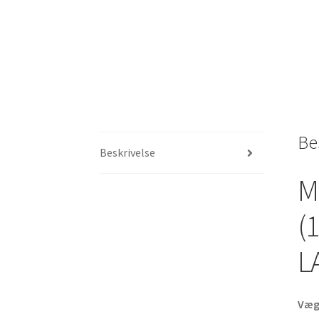
Be
Beskrivelse
M
(
L
Væg