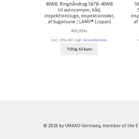
40WB. Ringhåndtag 587B-40WB
5
til autocamper, båd,
inspektionsluge, inspektionsdør,
ins
af Sugatsune / LAMP® (Japan)
af
409,99
kr.
incl. 19% VAT
zzgl.
Versandkosten
Tilføj til kurv
© 2026 by UMAXO Germany, member of the ER