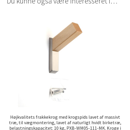
Du kunne også være interesseret i…
Højkvalitets frakkekrog med krogspids lavet af massivt
træ, til vægmontering, lavet af naturligt hvidt birketræ,
belastningskapacitet: 10 kg, PXB-WM05-111-MK. Kroge i