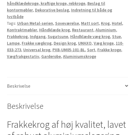
lastekapacitet:
håndklædekroge, kraftige kroge, rebkroge
,
Beslag til
10
kontormøbler
,
Dekorative beslag
,
Indretning til både og
kg,
lystbåde
overflade:
Tags:
Urban Metal-serien
,
Soveværelse
,
Matt sort
,
Krog
,
Hotel
,
Kontraktmøbler
,
Håndklæde krog
,
Restaurant
,
Aluminium
,
sort,
Frakkekrog
,
Indgang
,
Sugatsune
,
Håndklæde væg krog
,
Stue
,
PXB-
Lampe
,
Frakke vægkrog
,
Design krog
,
UMAXO
,
Væg kroge
,
110-
UM05-
033-273
,
Universal krog
,
PXB-UM05-101-BL
,
Sort
,
Frakke kroge
,
101-
Vægfrakgestativ
,
Garderobe
,
Aluminiumskroge
BL.
Designkroge
til
garderobestativer,
Beskrivelse
stuer,
hoteller,
Beskrivelse
restauranter
og
meget
Frakkekrog af høj kvalitet, lavet
mere,