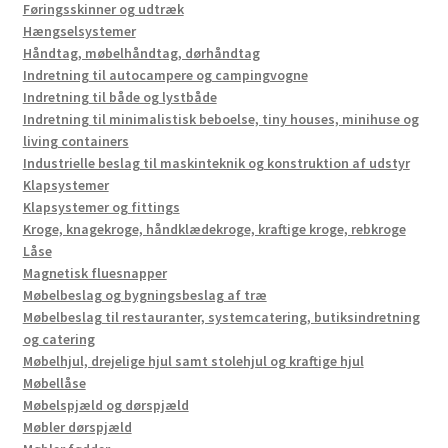
Føringsskinner og udtræk
Hængselsystemer
Håndtag, møbelhåndtag, dørhåndtag
Indretning til autocampere og campingvogne
Indretning til både og lystbåde
Indretning til minimalistisk beboelse, tiny houses, minihuse og
living containers
Industrielle beslag til maskinteknik og konstruktion af udstyr
Klapsystemer
Klapsystemer og fittings
Kroge, knagekroge, håndklædekroge, kraftige kroge, rebkroge
Låse
Magnetisk fluesnapper
Møbelbeslag og bygningsbeslag af træ
Møbelbeslag til restauranter, systemcatering, butiksindretning
og catering
Møbelhjul, drejelige hjul samt stolehjul og kraftige hjul
Møbellåse
Møbelspjæld og dørspjæld
Møbler dørspjæld