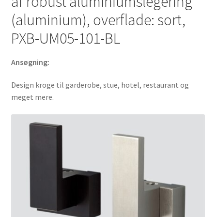
af robust aluminiumslegering
af
Sugatsune
(aluminium), overflade: sort,
/
PXB-UM05-101-BL
LAMP®
(Japan)
Ansøgning:
antal
Design kroge til garderobe, stue, hotel, restaurant og
meget mere.