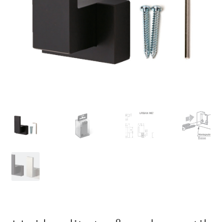
Min konto
Skibsfart
Træk dig ud af kontrakten
Tryk
Vores partnere