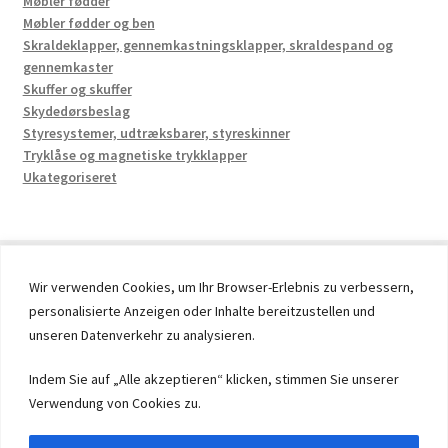
Møbler fødder
Møbler fødder og ben
Skraldeklapper, gennemkastningsklapper, skraldespand og
gennemkaster
Skuffer og skuffer
Skydedørsbeslag
Styresystemer, udtræksbarer, styreskinner
Tryklåse og magnetiske trykklapper
Ukategoriseret
Wir verwenden Cookies, um Ihr Browser-Erlebnis zu verbessern,
personalisierte Anzeigen oder Inhalte bereitzustellen und
© 2026 by UMAXO Germany, member of the ERUON Group.
unseren Datenverkehr zu analysieren.
High quality Fittings, mechanical Components and
Fasteners
Indem Sie auf „Alle akzeptieren“ klicken, stimmen Sie unserer
Verwendung von Cookies zu.
Withdraw from contract