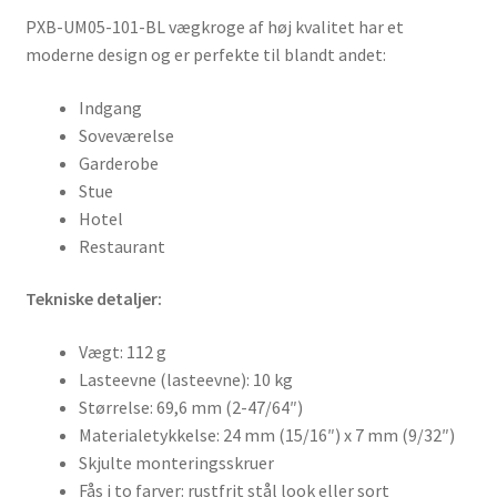
PXB-UM05-101-BL vægkroge af høj kvalitet har et
moderne design og er perfekte til blandt andet:
Indgang
Soveværelse
Garderobe
Stue
Hotel
Restaurant
Tekniske detaljer:
Vægt: 112 g
Lasteevne (lasteevne): 10 kg
Størrelse: 69,6 mm (2-47/64″)
Materialetykkelse: 24 mm (15/16″) x 7 mm (9/32″)
Skjulte monteringsskruer
Fås i to farver: rustfrit stål look eller sort