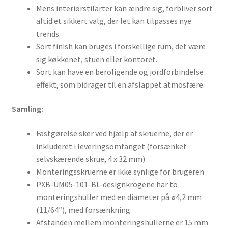
Mens interiørstilarter kan ændre sig, forbliver sort
altid et sikkert valg, der let kan tilpasses nye
trends.
Sort finish kan bruges i forskellige rum, det være
sig køkkenet, stuen eller kontoret.
Sort kan have en beroligende og jordforbindelse
effekt, som bidrager til en afslappet atmosfære.
Samling:
Fastgørelse sker ved hjælp af skruerne, der er
inkluderet i leveringsomfanget (forsænket
selvskærende skrue, 4 x 32 mm)
Monteringsskruerne er ikke synlige for brugeren
PXB-UM05-101-BL-designkrogene har to
monteringshuller med en diameter på ⌀4,2 mm
(11/64″), med forsænkning
Afstanden mellem monteringshullerne er 15 mm