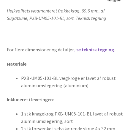
Højkvalitets vægmonteret frakkekrog, 69,6 mm, af
Sugatsune, PXB-UM05-101-BL, sort. Teknisk tegning
For flere dimensioner og detaljer
, se teknisk tegning.
Materiale:
PXB-UM05-101-BL vægkroge er lavet af robust
aluminiumslegering (aluminium)
Inkluderet i leveringen:
1 stk knagekrog PXB-UM05-101-BL lavet af robust
aluminiumslegering, sort
2 stk forsænket selvskærende skrue 4 x 32 mm