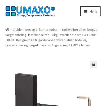
Spring
Spring
Menu
til
til
navigation
indhold
Forside
Forside
Beslag til kontormøbler
Høj kvalitet på en krog, til
vægmontering, lastekapacitet: 10 kg, overflade: sort, PXB-UM05-
Afbestillingsregler
101-BL. Designkroge til garderobestativer, stuer, hoteller,
restauranter og meget mere, af Sugatsune / LAMP® (Japan)
AGB
Databeskyttelse
🔍
Indkøbskurv
Kasseapparat
Kontakt