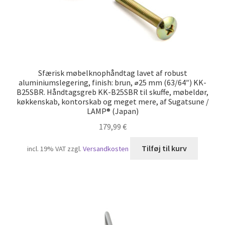
Sfærisk møbelknophåndtag lavet af robust
aluminiumslegering, finish: brun, ⌀25 mm (63/64″) KK-
B25SBR. Håndtagsgreb KK-B25SBR til skuffe, møbeldør,
køkkenskab, kontorskab og meget mere, af Sugatsune /
LAMP® (Japan)
179,99
€
Tilføj til kurv
incl. 19% VAT
zzgl.
Versandkosten