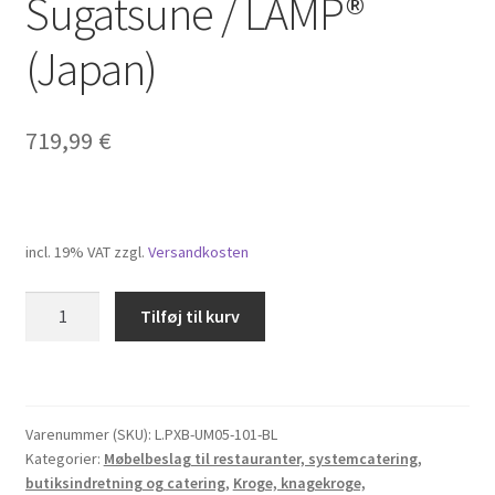
Sugatsune / LAMP®
(Japan)
719,99
€
incl. 19% VAT
zzgl.
Versandkosten
Høj
Tilføj til kurv
kvalitet
på
en
krog,
Varenummer (SKU):
L.PXB-UM05-101-BL
til
Kategorier:
Møbelbeslag til restauranter, systemcatering,
vægmontering,
butiksindretning og catering
,
Kroge, knagekroge,