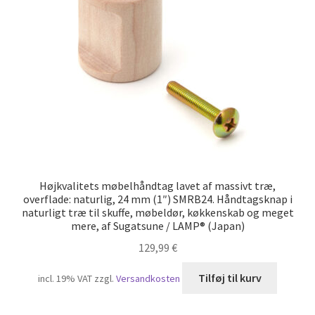
Min konto
Skibsfart
Træk dig ud af kontrakten
Tryk
Vores partnere
Højkvalitets møbelhåndtag lavet af massivt træ,
overflade: naturlig, 24 mm (1″) SMRB24. Håndtagsknap i
naturligt træ til skuffe, møbeldør, køkkenskab og meget
mere, af Sugatsune / LAMP® (Japan)
129,99
€
Tilføj til kurv
incl. 19% VAT
zzgl.
Versandkosten