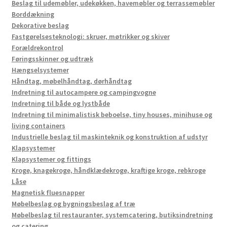
Beslag til udemøbler, udekøkken, havemøbler og terrassemøbler
Borddækning
Dekorative beslag
Fastgørelsesteknologi: skruer, møtrikker og skiver
Forældrekontrol
Føringsskinner og udtræk
Hængselsystemer
Håndtag, møbelhåndtag, dørhåndtag
Indretning til autocampere og campingvogne
Indretning til både og lystbåde
Indretning til minimalistisk beboelse, tiny houses, minihuse og
living containers
Industrielle beslag til maskinteknik og konstruktion af udstyr
Klapsystemer
Klapsystemer og fittings
Kroge, knagekroge, håndklædekroge, kraftige kroge, rebkroge
Låse
Magnetisk fluesnapper
Møbelbeslag og bygningsbeslag af træ
Møbelbeslag til restauranter, systemcatering, butiksindretning
og catering