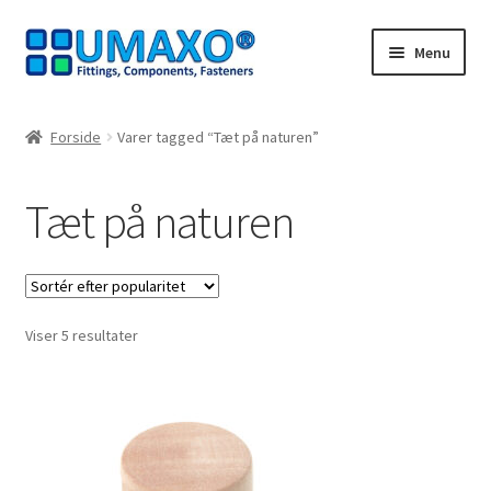
Spring
Spring
Menu
til
til
navigation
indhold
Forside
Forside
Varer tagged “Tæt på naturen”
Afbestillingsregler
Tæt på naturen
AGB
Databeskyttelse
Sorteret
Viser 5 resultater
Indkøbskurv
efter
popularitet
Kasseapparat
Kontakt