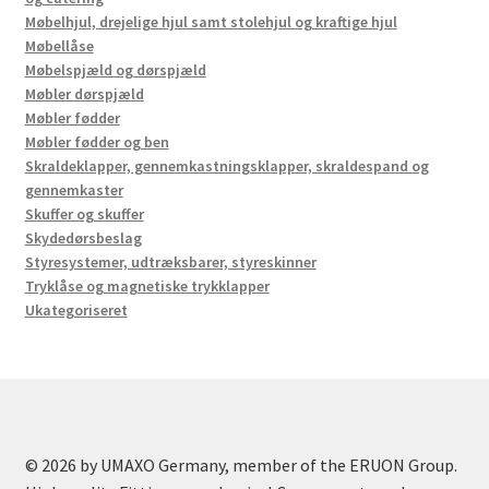
Møbelhjul, drejelige hjul samt stolehjul og kraftige hjul
Møbellåse
Møbelspjæld og dørspjæld
Møbler dørspjæld
Møbler fødder
Møbler fødder og ben
Skraldeklapper, gennemkastningsklapper, skraldespand og
gennemkaster
Skuffer og skuffer
Skydedørsbeslag
Styresystemer, udtræksbarer, styreskinner
Tryklåse og magnetiske trykklapper
Ukategoriseret
© 2026 by UMAXO Germany, member of the ERUON Group.