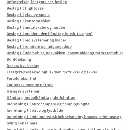
Befæstelser, fastgørelser, beslag
Beslag til flightcase
Beslag til glas og spejle
Beslag til kontormøbler
Beslag til metalskabe og møbler
Beslag til møbler uden håndtag (push-to-open)
Beslag til reolsystemer og hylder
Beslag til rumdøre og indgangsdøre
Beslag til udemøbler, udekøkken, havemøbler og terrassemøbler
Borddækning
Dekorative beslag
Fastgørelsesteknologi: skruer, møtrikker og skiver
Forældrekontrol
Føringsskinner og udtræk
Hængselsystemer
Håndtag, møbelhåndtag, dørhåndtag
Indretning til autocampere og campingvogne
Indretning til både og lystbåde
Indretning til minimalistisk beboelse, tiny houses, minihuse og
living containers
Industrielle beslag til maskinteknik og konstruktion af udstyr