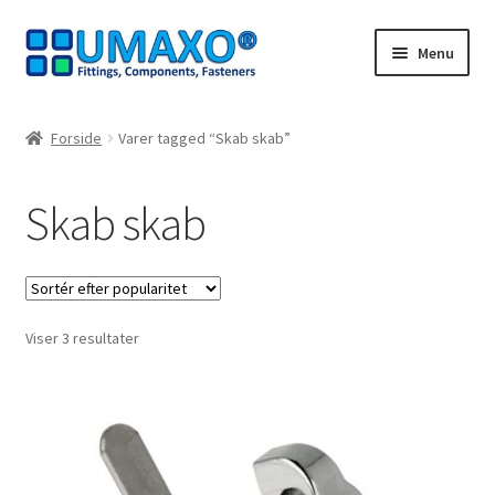
Spring
Spring
Menu
til
til
navigation
indhold
Forside
Forside
Varer tagged “Skab skab”
Afbestillingsregler
Skab skab
AGB
Databeskyttelse
Sorteret
Viser 3 resultater
Indkøbskurv
efter
popularitet
Kasseapparat
Kontakt