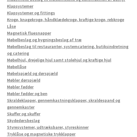
Klapsystemer
Klapsystemer og fittings
Kroge, knagekroge, håndklædekroge, kraftige kroge, rebkroge
Låse
Magnetisk fluesnapper
Møbelbeslag og bygningsbeslag af træ
Møbelbeslag til restauranter, systemcatering, butiksindretning
og catering
Møbelhjul, drejelige hjul samt stolehjul og kraftige hjul
Møbellåse
Møbelspjæld og dørspjæld
Møbler dørspjæld
Møbler fødder
Møbler fødder og ben
Skraldeklapper, gennemkastningsklapper, skraldespand og
gennemkaster
Skuffer og skuffer
Skydedørsbeslag
Styresystemer, udtræksbarer, styreskinner
Tryklåse og magnetiske trykklapper