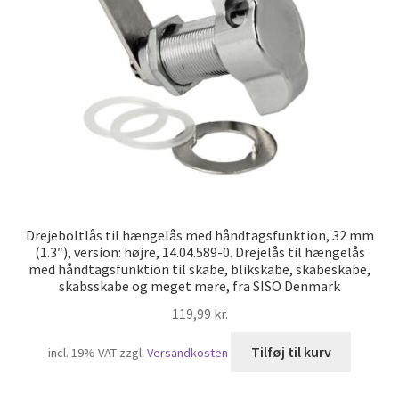
Min konto
Skibsfart
Træk dig ud af kontrakten
Tryk
Vores partnere
Drejeboltlås til hængelås med håndtagsfunktion, 32 mm
(1.3″), version: højre, 14.04.589-0. Drejelås til hængelås
med håndtagsfunktion til skabe, blikskabe, skabeskabe,
skabsskabe og meget mere, fra SISO Denmark
119,99
kr.
Tilføj til kurv
incl. 19% VAT
zzgl.
Versandkosten