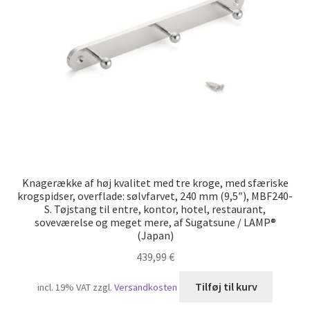
Min konto
Skibsfart
Træk dig ud af kontrakten
Tryk
Vores partnere
Knagerække af høj kvalitet med tre kroge, med sfæriske
krogspidser, overflade: sølvfarvet, 240 mm (9,5″), MBF240-
S. Tøjstang til entre, kontor, hotel, restaurant,
soveværelse og meget mere, af Sugatsune / LAMP®
(Japan)
439,99
€
Tilføj til kurv
incl. 19% VAT
zzgl.
Versandkosten