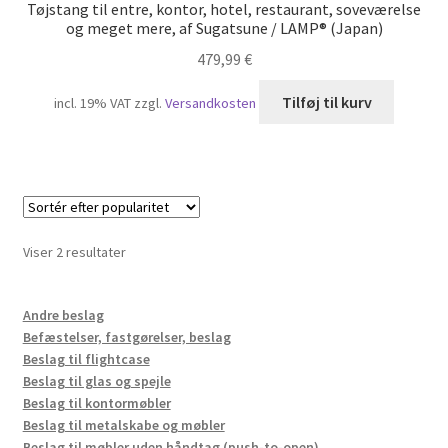
Tøjstang til entre, kontor, hotel, restaurant, soveværelse
og meget mere, af Sugatsune / LAMP® (Japan)
479,99
€
Tilføj til kurv
incl. 19% VAT
zzgl.
Versandkosten
Sorteret
Viser 2 resultater
efter
popularitet
Andre beslag
Befæstelser, fastgørelser, beslag
Beslag til flightcase
Beslag til glas og spejle
Beslag til kontormøbler
Beslag til metalskabe og møbler
Beslag til møbler uden håndtag (push-to-open)