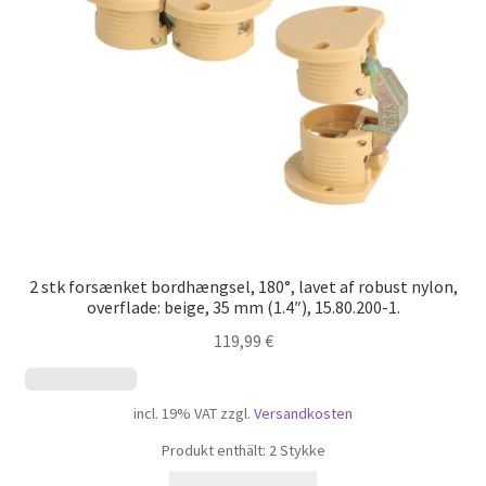
Min konto
Skibsfart
Træk dig ud af kontrakten
Tryk
Vores partnere
2 stk forsænket bordhængsel, 180°, lavet af robust nylon,
overflade: beige, 35 mm (1.4″), 15.80.200-1.
119,99
€
incl. 19% VAT
zzgl.
Versandkosten
Produkt enthält: 2
Stykke