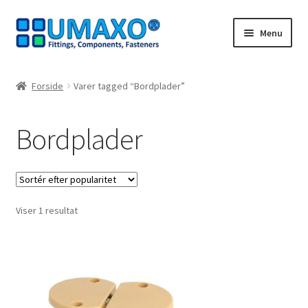
Spring
Spring
Menu
til
til
navigation
indhold
Forside
Forside
Varer tagged “Bordplader”
Afbestillingsregler
Bordplader
AGB
Databeskyttelse
Viser 1 resultat
Indkøbskurv
Kasseapparat
Kontakt