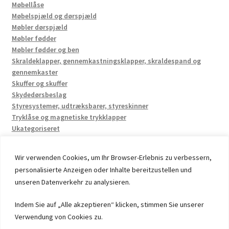
Møbellåse
Møbelspjæld og dørspjæld
Møbler dørspjæld
Møbler fødder
Møbler fødder og ben
Skraldeklapper, gennemkastningsklapper, skraldespand og
gennemkaster
Skuffer og skuffer
Skydedørsbeslag
Styresystemer, udtræksbarer, styreskinner
Tryklåse og magnetiske trykklapper
Ukategoriseret
Wir verwenden Cookies, um Ihr Browser-Erlebnis zu verbessern,
personalisierte Anzeigen oder Inhalte bereitzustellen und
unseren Datenverkehr zu analysieren.
© 2026 by UMAXO Germany, member of the ERUON Group.
Indem Sie auf „Alle akzeptieren“ klicken, stimmen Sie unserer
High quality Fittings, mechanical Components and
Verwendung von Cookies zu.
Fasteners