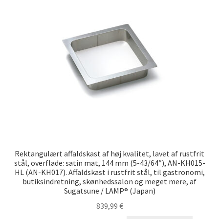
Min konto
Skibsfart
Træk dig ud af kontrakten
Tryk
Vores partnere
Rektangulært affaldskast af høj kvalitet, lavet af rustfrit
stål, overflade: satin mat, 144 mm (5-43/64″), AN-KH015-
HL (AN-KH017). Affaldskast i rustfrit stål, til gastronomi,
butiksindretning, skønhedssalon og meget mere, af
Sugatsune / LAMP® (Japan)
839,99
€