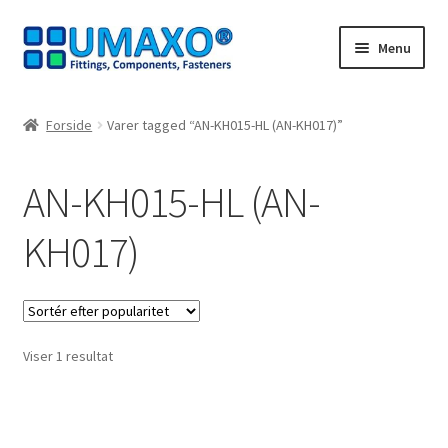
Spring
Spring
Menu
til
til
navigation
indhold
Forside
Forside
Varer tagged “AN-KH015-HL (AN-KH017)”
Afbestillingsregler
AN-KH015-HL (AN-
AGB
KH017)
Databeskyttelse
Indkøbskurv
Viser 1 resultat
Kasseapparat
Kontakt