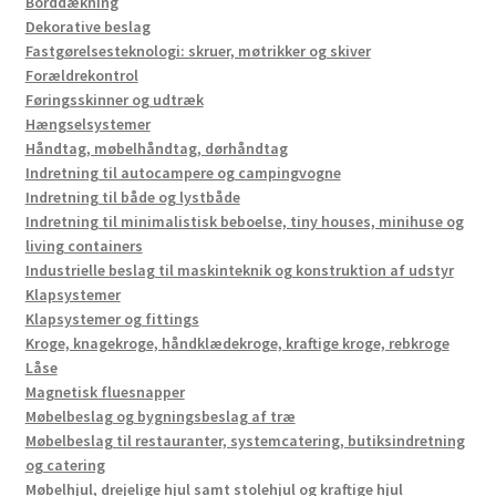
Borddækning
Dekorative beslag
Fastgørelsesteknologi: skruer, møtrikker og skiver
Forældrekontrol
Føringsskinner og udtræk
Hængselsystemer
Håndtag, møbelhåndtag, dørhåndtag
Indretning til autocampere og campingvogne
Indretning til både og lystbåde
Indretning til minimalistisk beboelse, tiny houses, minihuse og
living containers
Industrielle beslag til maskinteknik og konstruktion af udstyr
Klapsystemer
Klapsystemer og fittings
Kroge, knagekroge, håndklædekroge, kraftige kroge, rebkroge
Låse
Magnetisk fluesnapper
Møbelbeslag og bygningsbeslag af træ
Møbelbeslag til restauranter, systemcatering, butiksindretning
og catering
Møbelhjul, drejelige hjul samt stolehjul og kraftige hjul