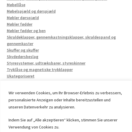
Møbellåse
Møbelspjæld og dørspjæld
Møbler dørspjæld
Møbler fødder
Møbler fødder og ben
Skraldeklapper, gennemkastningsklapper, skraldespand og
gennemkaster
Skuffer og skuffer
Skydedørsbeslag
Styresystemer, udtræksbarer, styreskinner
Tryklåse og magnetiske trykklapper
Ukategoriseret
Wir verwenden Cookies, um Ihr Browser-Erlebnis zu verbessern,
personalisierte Anzeigen oder Inhalte bereitzustellen und
unseren Datenverkehr zu analysieren.
© 2026 by UMAXO Germany, member of the ERUON Group.
Indem Sie auf „Alle akzeptieren“ klicken, stimmen Sie unserer
High quality Fittings, mechanical Components and
Verwendung von Cookies zu.