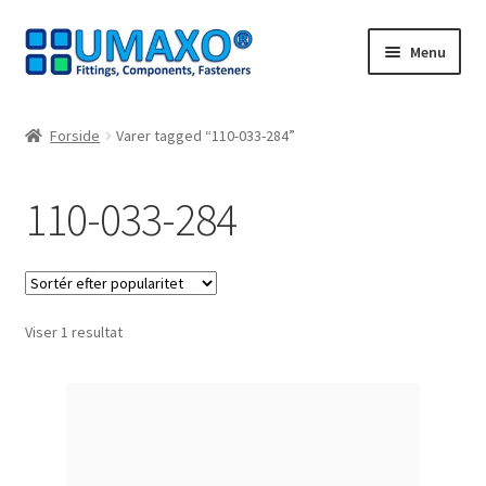
Spring
Spring
Menu
til
til
navigation
indhold
Forside
Forside
Varer tagged “110-033-284”
Afbestillingsregler
110-033-284
AGB
Databeskyttelse
Viser 1 resultat
Indkøbskurv
Kasseapparat
Kontakt