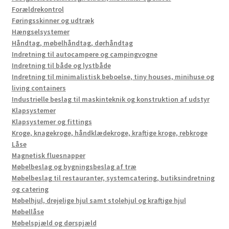
Forældrekontrol
Føringsskinner og udtræk
Hængselsystemer
Håndtag, møbelhåndtag, dørhåndtag
Indretning til autocampere og campingvogne
Indretning til både og lystbåde
Indretning til minimalistisk beboelse, tiny houses, minihuse og
living containers
Industrielle beslag til maskinteknik og konstruktion af udstyr
Klapsystemer
Klapsystemer og fittings
Kroge, knagekroge, håndklædekroge, kraftige kroge, rebkroge
Låse
Magnetisk fluesnapper
Møbelbeslag og bygningsbeslag af træ
Møbelbeslag til restauranter, systemcatering, butiksindretning
og catering
Møbelhjul, drejelige hjul samt stolehjul og kraftige hjul
Møbellåse
Møbelspjæld og dørspjæld