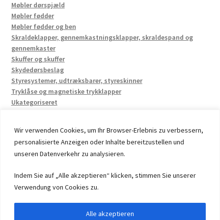
Møbler dørspjæld
Møbler fødder
Møbler fødder og ben
Skraldeklapper, gennemkastningsklapper, skraldespand og
gennemkaster
Skuffer og skuffer
Skydedørsbeslag
Styresystemer, udtræksbarer, styreskinner
Tryklåse og magnetiske trykklapper
Ukategoriseret
Wir verwenden Cookies, um Ihr Browser-Erlebnis zu verbessern,
personalisierte Anzeigen oder Inhalte bereitzustellen und
unseren Datenverkehr zu analysieren.
© 2026 by UMAXO Germany, member of the ERUON Group.
Indem Sie auf „Alle akzeptieren“ klicken, stimmen Sie unserer
High quality Fittings, mechanical Components and
Verwendung von Cookies zu.
Fasteners
Alle akzeptieren