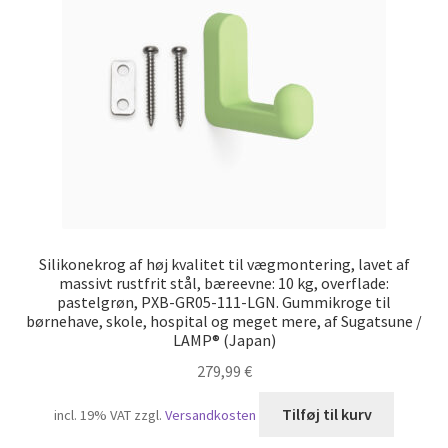
Min konto
Skibsfart
Træk dig ud af kontrakten
Tryk
Vores partnere
Silikonekrog af høj kvalitet til vægmontering, lavet af
massivt rustfrit stål, bæreevne: 10 kg, overflade:
pastelgrøn, PXB-GR05-111-LGN. Gummikroge til
børnehave, skole, hospital og meget mere, af Sugatsune /
LAMP® (Japan)
279,99
€
Tilføj til kurv
incl. 19% VAT
zzgl.
Versandkosten